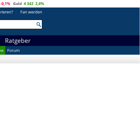
-0,1%
Gold
4 342
2,4%
trieren?
Fan werden
Ratgeber
he
Forum