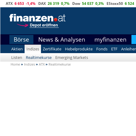
ATX
6 653
-1,4%
DAX
26 319
0,7%
Dow
54 037
0,3%
EStoxx50
6 524
Börse
News & Analysen
myfinanzen
Aktien
Indizes
Zertifikate
Hebelprodukte
Fonds
ETF
Anleihe
Listen
Realtimekurse
Emerging Markets
Home
»
Indizes
»
ATX
»
Realtimekurse