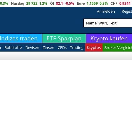
0,3%
Nasdaq
29 722
1,2%
Öl
82,1
-0,5%
Euro
1,1559
0,3%
CHF
0,9344
Anmelden
Regis
Indizes traden
ETF-Sparplan
Krypto kaufen
n
Rohstoffe
Devisen
Zinsen
CFDs
Trading
Kryptos
Broker-Vergleic