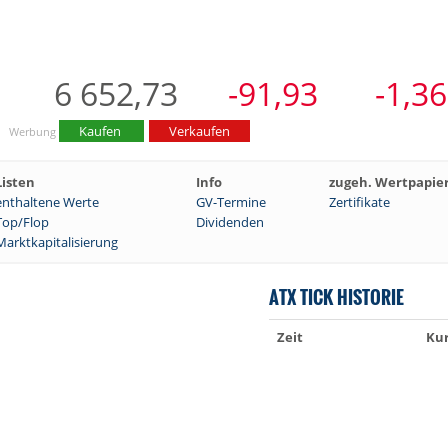
6 652,73
-91,93
-1,3
Kaufen
Verkaufen
Werbung
Listen
Info
zugeh. Wertpapie
enthaltene Werte
GV-Termine
Zertifikate
Top/Flop
Dividenden
Marktkapitalisierung
ATX TICK HISTORIE
Zeit
Ku