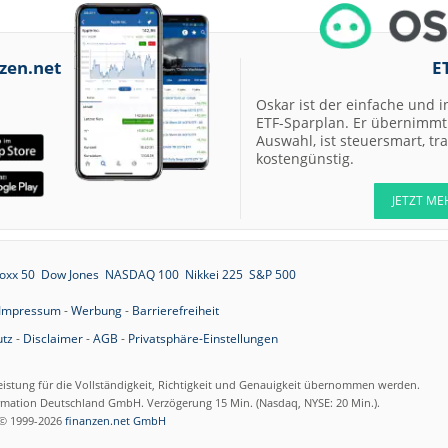
zen.net
E
Oskar ist der einfache und i
ETF-Sparplan. Er übernimmt 
Auswahl, ist steuersmart, t
kostengünstig.
JETZT ME
oxx 50
Dow Jones
NASDAQ 100
Nikkei 225
S&P 500
Impressum
-
Werbung
-
Barrierefreiheit
tz
-
Disclaimer
-
AGB
-
Privatsphäre-Einstellungen
eistung für die Vollständigkeit, Richtigkeit und Genauigkeit übernommen werden.
ormation Deutschland GmbH. Verzögerung 15 Min. (Nasdaq, NYSE: 20 Min.).
© 1999-2026
finanzen.net GmbH