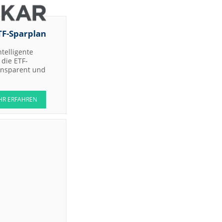
TF-Sparplan
ntelligente
die ETF-
ransparent und
HR ERFAHREN