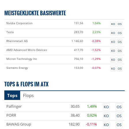
MEISTGEKLICKTE BASISWERTE
Nvidia Corporation
191,94
1,04%
KO
OS
Tesla
283,70
2,23%
KO
OS
Rheinmetall AG
1 146,60
-0,38%
KO
OS
AMD Advanced Micro Devices
417,70
-1,52%
KO
OS
Micron Technology Inc
756,10
-1,29%
KO
OS
Siemens Energy
153,00
-0,07%
KO
OS
TOPS & FLOPS IM ATX
Tops
Flops
Palfinger
30,65
1,49%
KO
OS
PORR
38,40
0,92%
KO
OS
BAWAG Group
182,90
-0,11%
KO
OS