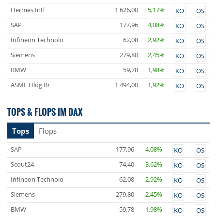
Hermes Intl
1 626,00
5,17%
KO
OS
SAP
177,96
4,08%
KO
OS
Infineon Technolo
62,08
2,92%
KO
OS
Siemens
279,80
2,45%
KO
OS
BMW
59,78
1,98%
KO
OS
ASML Hldg Br
1 494,00
1,92%
KO
OS
TOPS & FLOPS IM DAX
Tops
Flops
SAP
177,96
4,08%
KO
OS
Scout24
74,40
3,62%
KO
OS
Infineon Technolo
62,08
2,92%
KO
OS
Siemens
279,80
2,45%
KO
OS
BMW
59,78
1,98%
KO
OS