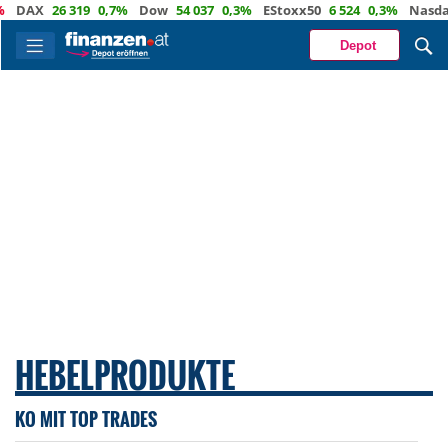
X
26 319
0,7%
Dow
54 037
0,3%
EStoxx50
6 524
0,3%
Nasdaq
29
Depot
HEBELPRODUKTE
KO MIT TOP TRADES