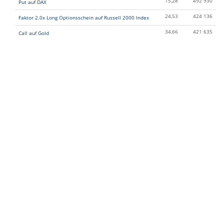
15,28
492 930
Put auf DAX
24,53
424 136
Faktor 2.0x Long Optionsschein auf Russell 2000 Index
34,66
421 635
Call auf Gold