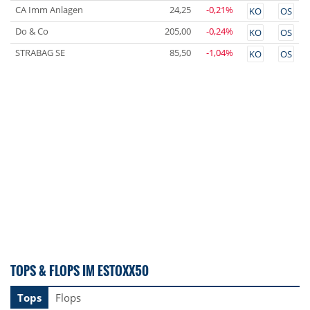
CA Imm Anlagen
24,25
-0,21%
KO
OS
Do & Co
205,00
-0,24%
KO
OS
STRABAG SE
85,50
-1,04%
KO
OS
TOPS & FLOPS IM ESTOXX50
Tops
Flops