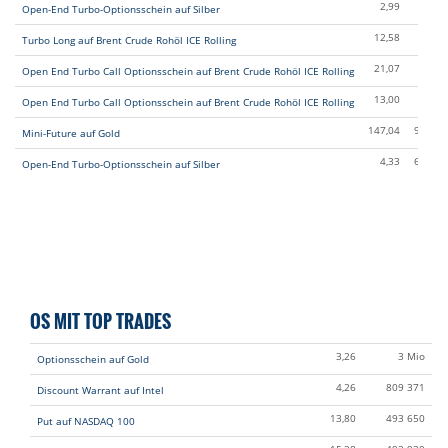
2,99
2 Mi
Open-End Turbo-Optionsschein auf Silber
12,58
1 Mi
Turbo Long auf Brent Crude Rohöl ICE Rolling
21,07
1 Mi
Open End Turbo Call Optionsschein auf Brent Crude Rohöl ICE Rolling
13,00
1 Mi
Open End Turbo Call Optionsschein auf Brent Crude Rohöl ICE Rolling
147,04
924 38
Mini-Future auf Gold
4,33
600 00
Open-End Turbo-Optionsschein auf Silber
OS MIT TOP TRADES
3,26
3 Mio
Optionsschein auf Gold
4,26
809 371
Discount Warrant auf Intel
13,80
493 650
Put auf NASDAQ 100