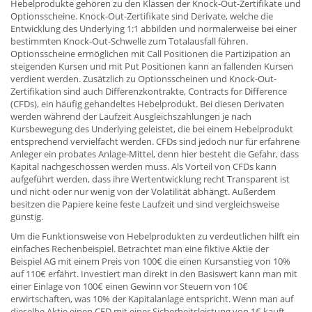
Hebelprodukte gehören zu den Klassen der Knock-Out-Zertifikate und
Optionsscheine. Knock-Out-Zertifikate sind Derivate, welche die
Entwicklung des Underlying 1:1 abbilden und normalerweise bei einer
bestimmten Knock-Out-Schwelle zum Totalausfall führen.
Optionsscheine ermöglichen mit Call Positionen die Partizipation an
steigenden Kursen und mit Put Positionen kann an fallenden Kursen
verdient werden. Zusätzlich zu Optionsscheinen und Knock-Out-
Zertifikation sind auch Differenzkontrakte, Contracts for Difference
(CFDs), ein häufig gehandeltes Hebelprodukt. Bei diesen Derivaten
werden während der Laufzeit Ausgleichszahlungen je nach
Kursbewegung des Underlying geleistet, die bei einem Hebelprodukt
entsprechend vervielfacht werden. CFDs sind jedoch nur für erfahrene
Anleger ein probates Anlage-Mittel, denn hier besteht die Gefahr, dass
Kapital nachgeschossen werden muss. Als Vorteil von CFDs kann
aufgeführt werden, dass ihre Wertentwicklung recht Transparent ist
und nicht oder nur wenig von der Volatilität abhängt. Außerdem
besitzen die Papiere keine feste Laufzeit und sind vergleichsweise
günstig.
Um die Funktionsweise von Hebelprodukten zu verdeutlichen hilft ein
einfaches Rechenbeispiel. Betrachtet man eine fiktive Aktie der
Beispiel AG mit einem Preis von 100€ die einen Kursanstieg von 10%
auf 110€ erfährt. Investiert man direkt in den Basiswert kann man mit
einer Einlage von 100€ einen Gewinn vor Steuern von 10€
erwirtschaften, was 10% der Kapitalanlage entspricht. Wenn man auf
dieselbe Aktie einen CFD mit einer Sicherheitsleistung von 1€ kauft,