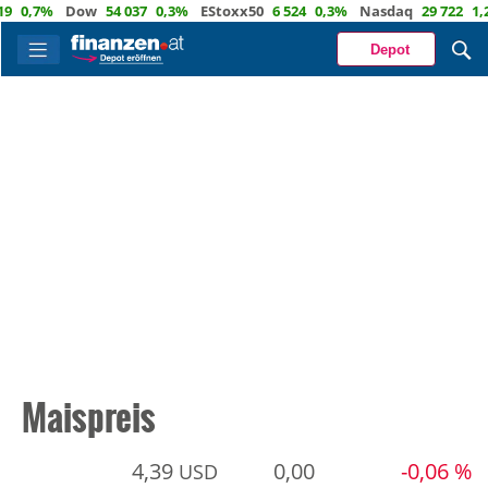
0,7%
Dow
54 037
0,3%
EStoxx50
6 524
0,3%
Nasdaq
29 722
1,2
Depot
Maispreis
4,39
0,00
-0,06 %
USD