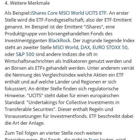
4. Weitere Merkmale
Als Beispiel:
iShares Core MSCI World UCITS ETF
. An erster
Stelle wird die ETF-Fondsgesellschaft, also der ETF-Emittent
genannt. Im Beispiel ist der Emittent "iShares", eine
Produktgruppe von börsengehandelten Fonds des
Investmentgiganten
BlackRock
. Der zugrunde liegende Index
steht an zweiter Stelle
MSCI World
,
DAX
,
EURO STOXX 50
,
oder
S&P 500
sind andere Indizes die oft in
Wirtschaftsnachrichten als Indikatoren genutzt werden und
an Börsen als ETFs gehandelt werden. Unter anderem verrät
die Nennung des Vergleichsindex welche Aktien ein ETF
enthält und auf welche Länder und Regionen er sich
fokussiert. An dritter Stelle finden sich regulatorische
Hinweise. "UCITS" steht dabei für einen europäischen
Standard: "Undertakings for Collective Investments in
Transferable Securities". Dieser enthält Regeln und
Voraussetzungen für Investmentfonds. ETF beschreibt dabei
die Art der Anlage.
Zum Teil folgen an vierter Stelle noch weitere
Bezeichnungen. Bei Fonds, die nicht in
Euro
lauten, wird