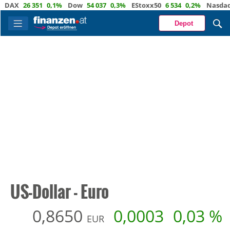
26 351
0,1%
Dow
54 037
0,3%
EStoxx50
6 534
0,2%
Nasdaq
29 72
Depot
US-Dollar - Euro
0,8650
0,0003
0,03 %
EUR