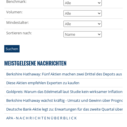
Benchmark:
Volumen:
Mindestalter:
Sortieren nach:
Suchen
MEISTGELESENE NACHRICHTEN
Berkshire Hathaway: Fünf Aktien machen zwei Drittel des Depots aus
Diese Aktien empfehlen Experten zu kaufen
Goldpreis: Warum das Edelmetall laut Studie kein wirksamer Inflationssc
Berkshire Hathaway wächst kräftig - Umsatz und Gewinn über Prognos
Deutsche Bank-Aktie legt zu: Erwartungen für das zweite Quartal übertr
APA - N A C H R I C H T E N Ü B E R B L I C K