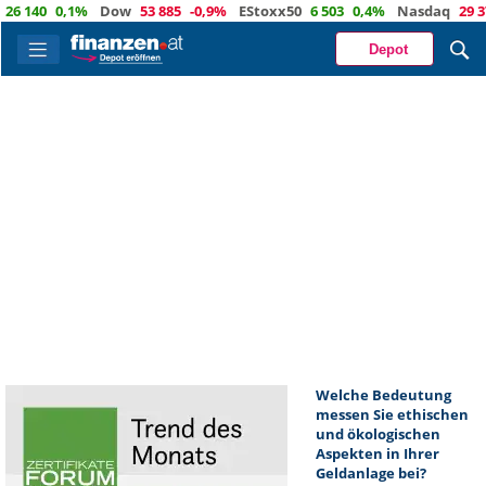
 140
0,1%
Dow
53 885
-0,9%
EStoxx50
6 503
0,4%
Nasdaq
29 373
Depot
Welche Bedeutung
messen Sie ethischen
und ökologischen
Aspekten in Ihrer
Geldanlage bei?